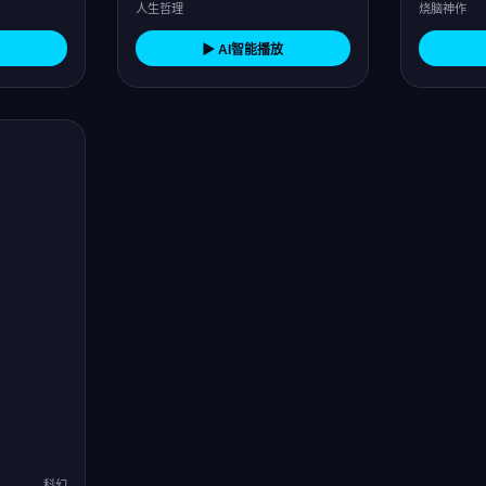
人生哲理
烧脑神作
▶ AI智能播放
科幻