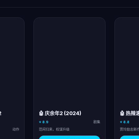
2
🤖 庆余年2 (2024)
🤖 热辣滚
⭐ 8.9
剧集
⭐ 8.8
动作
范闲归来，权谋升级
贾玲励志新