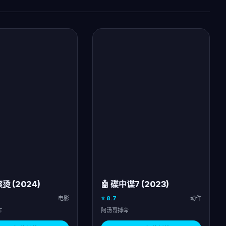
烫 (2024)
🤖 碟中谍7 (2023)
电影
⭐ 8.7
动作
作
阿汤哥搏命