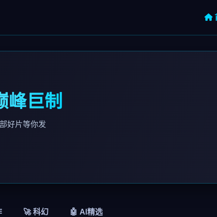
·巅峰巨制
千部好片等你发
作
🚀 科幻
🤖 AI精选