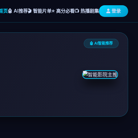
首页
🤖 AI推荐
🎬 智能片单
⭐ 高分必看
📺 热播剧集
登录